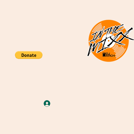
nds
re
More
ログイン